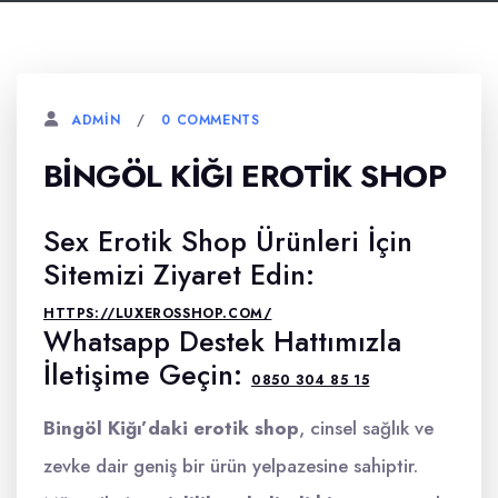
0 COMMENTS
ADMIN
BINGÖL KIĞI EROTIK SHOP
Sex Erotik Shop Ürünleri İçin
Sitemizi Ziyaret Edin:
HTTPS://LUXEROSSHOP.COM/
Whatsapp Destek Hattımızla
İletişime Geçin:
0850 304 85 15
Bingöl Kiğı’daki erotik shop
, cinsel sağlık ve
zevke dair geniş bir ürün yelpazesine sahiptir.