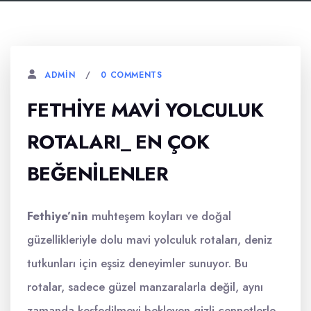
0 COMMENTS
ADMIN
FETHIYE MAVI YOLCULUK
ROTALARI_ EN ÇOK
BEĞENILENLER
Fethiye’nin
muhteşem koyları ve doğal
güzellikleriyle dolu mavi yolculuk rotaları, deniz
tutkunları için eşsiz deneyimler sunuyor. Bu
rotalar, sadece güzel manzaralarla değil, aynı
zamanda keşfedilmeyi bekleyen gizli cennetlerle