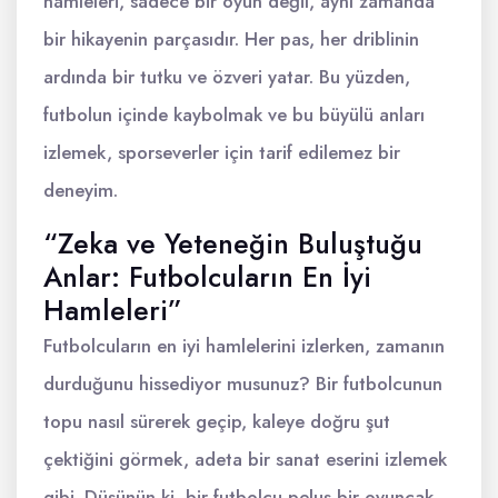
hamleleri, sadece bir oyun değil, aynı zamanda
bir hikayenin parçasıdır. Her pas, her driblinin
ardında bir tutku ve özveri yatar. Bu yüzden,
futbolun içinde kaybolmak ve bu büyülü anları
izlemek, sporseverler için tarif edilemez bir
deneyim.
“Zeka ve Yeteneğin Buluştuğu
Anlar: Futbolcuların En İyi
Hamleleri”
Futbolcuların en iyi hamlelerini izlerken, zamanın
durduğunu hissediyor musunuz? Bir futbolcunun
topu nasıl sürerek geçip, kaleye doğru şut
çektiğini görmek, adeta bir sanat eserini izlemek
gibi. Düşünün ki, bir futbolcu peluş bir oyuncak