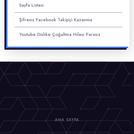
Sayfa Listesi
Şifresiz Facebook Takipçi Kazanma
Youtube Dislike Çoğaltma Hilesi Parasız
ANA SAYFA