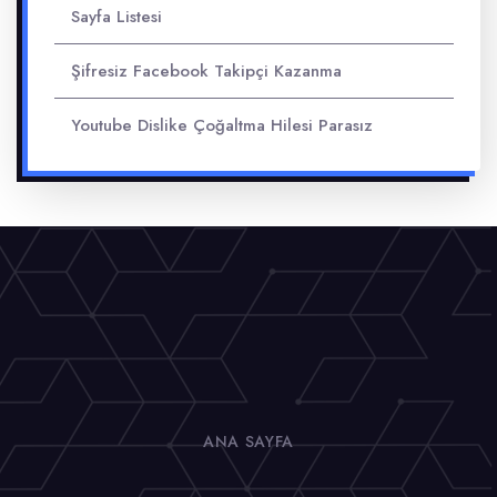
Sayfa Listesi
Şifresiz Facebook Takipçi Kazanma
Youtube Dislike Çoğaltma Hilesi Parasız
ANA SAYFA