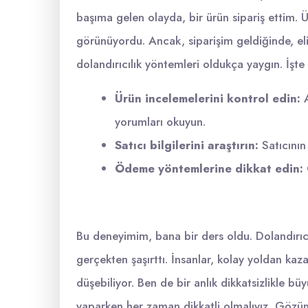
başıma gelen olayda, bir ürün sipariş ettim. Ü
görünüyordu. Ancak, siparişim geldiğinde, el
dolandırıcılık yöntemleri oldukça yaygın. İşt
Ürün incelemelerini kontrol edin:
A
yorumları okuyun.
Satıcı bilgilerini araştırın:
Satıcının
Ödeme yöntemlerine dikkat edin:
Bu deneyimim, bana bir ders oldu. Dolandırı
gerçekten şaşırttı. İnsanlar, kolay yoldan k
düşebiliyor. Ben de bir anlık dikkatsizlikle bü
yaparken her zaman dikkatli olmalıyız. Gözün