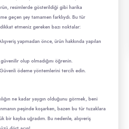
rün, resimlerde gösterildiği gibi harika
ime geçen şey tamamen farklıydı. Bu tür
e dikkat etmeniz gereken bazı noktalar:
lışveriş yapmadan önce, ürün hakkında yapılan
 güvenilir olup olmadığını öğrenin.
Güvenli ödeme yöntemlerini tercih edin.
cılığın ne kadar yaygın olduğunu görmek, beni
azanmanın peşinde koşarken, bazen bu tür tuzaklara
yük bir kayba uğradım. Bu nedenle, alışveriş
üzü dört açın!