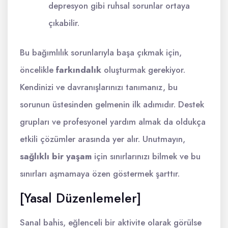
depresyon gibi ruhsal sorunlar ortaya
çıkabilir.
Bu bağımlılık sorunlarıyla başa çıkmak için,
öncelikle
farkındalık
oluşturmak gerekiyor.
Kendinizi ve davranışlarınızı tanımanız, bu
sorunun üstesinden gelmenin ilk adımıdır. Destek
grupları ve profesyonel yardım almak da oldukça
etkili çözümler arasında yer alır. Unutmayın,
sağlıklı bir yaşam
için sınırlarınızı bilmek ve bu
sınırları aşmamaya özen göstermek şarttır.
[Yasal Düzenlemeler]
Sanal bahis, eğlenceli bir aktivite olarak görülse