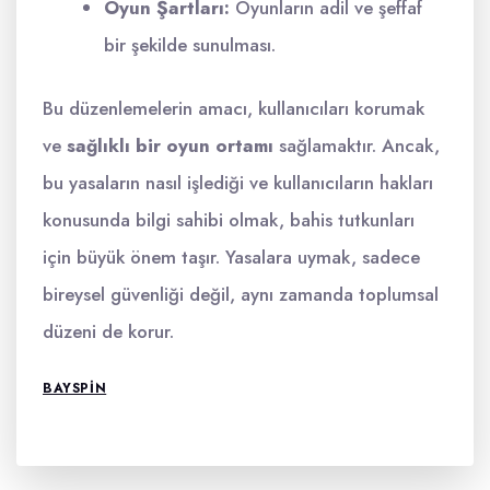
Oyun Şartları:
Oyunların adil ve şeffaf
bir şekilde sunulması.
Bu düzenlemelerin amacı, kullanıcıları korumak
ve
sağlıklı bir oyun ortamı
sağlamaktır. Ancak,
bu yasaların nasıl işlediği ve kullanıcıların hakları
konusunda bilgi sahibi olmak, bahis tutkunları
için büyük önem taşır. Yasalara uymak, sadece
bireysel güvenliği değil, aynı zamanda toplumsal
düzeni de korur.
BAYSPIN