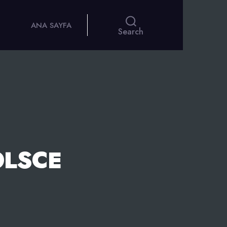
ANA SAYFA
Search
OLSCE