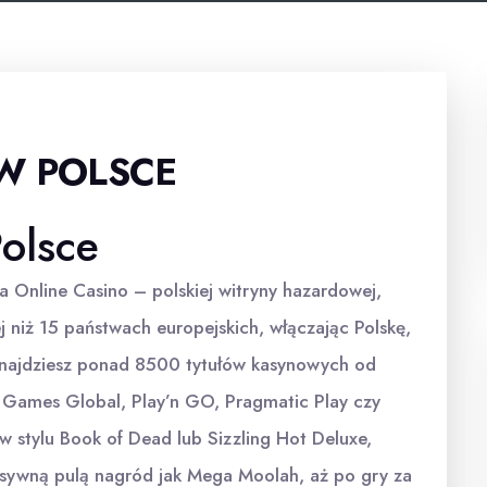
W POLSCE
Polsce
a Online Casino – polskiej witryny hazardowej,
j niż 15 państwach europejskich, włączając Polskę,
najdziesz ponad 8500 tytułów kasynowych od
Games Global, Play’n GO, Pragmatic Play czy
 stylu Book of Dead lub Sizzling Hot Deluxe,
sywną pulą nagród jak Mega Moolah, aż po gry za