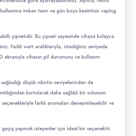
rcihlerinize göre ayarlayabilirsiniz. Ayrıca, Nord
li kullanıma imkan tanır ve gün boyu kesintisiz vaping
kıllı çipsetidir. Bu çipset sayesinde cihaza kolayca
iniz. Farklı watt aralıklarıyla, istediğiniz seviyede
D ekranıyla cihazın pil durumunu ve kullanım
 sağladığı düşük nikotin seviyelerinden de
lılığından kurtularak daha sağlıklı bir solunum
it seçenekleriyle farklı aromaları deneyimleyebilir ve
geçiş yapmak isteyenler için ideal bir seçenektir.