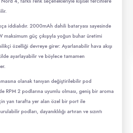
Nord 4, farklı renk seçenekleriyle kişisel tercihlere
lir.
ça iddialıdır. 2000mAh dahili bataryası sayesinde
0W maksimum güç çıkışıyla yoğun buhar üretimi
likçi özelliği devreye girer: Ayarlanabilir hava akışı
 şekilde ayarlayabilir ve böylece tamamen
er.
lanmasına olanak tanıyan değiştirilebilir pod
de RPM 2 podlarına uyumlu olması, geniş bir aroma
in yan tarafta yer alan özel bir port ile
labilir podları, dayanıklılığı artıran ve sızıntı